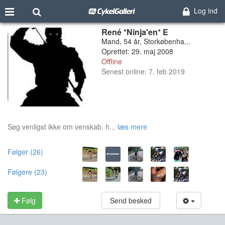
Log ind
René *Ninja'en* E
Mand, 54 år, Storkøbenha...
Oprettet: 29. maj 2008
Offline
Senest online: 7. feb 2019
Søg venligst ikke om venskab, h...
læs mere
Følger (26)
Følgere (23)
Følg
Send besked