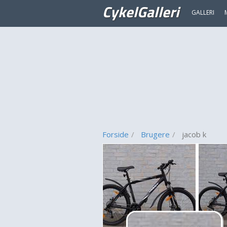
CykelGalleri
GALLERI
Forside
Brugere
jacob k