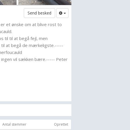
Send besked
 er et ønske om at blive rost to
cauld.
s til til at begå fejl, men
 til at begå de mærkeligste.-----
herfoucauld
, ingen vil sækken bære.----- Peter
anskeligheder, er ikke altid et bevis
et tiere et tegn på, at hun er
stration
s bryder os ikke om, hvad der sker,
for os.
 og alt gammelt er ikke slet.
en er at frygte livet, og de, der
lerede trefjerdedele døde. -----
Antal stemmer
Oprettet