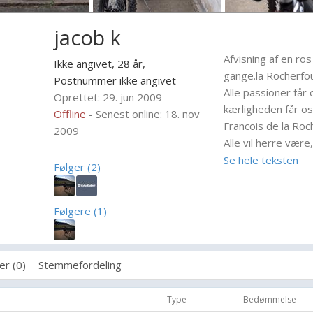
jacob k
Afvisning af en ros
Ikke angivet, 28 år,
gange.la Rocherfou
Postnummer ikke angivet
Alle passioner får o
Oprettet: 29. jun 2009
kærligheden får os
Offline
- Senest online: 18. nov
Francois de la Roc
2009
Alle vil herre være
Syv
Se hele teksten
Følger (2)
Alt en kvinde gør v
på dyd, det er meg
erfaren.----- L'Illu
Følgere (1)
Alt for mange af o
bare det ikke sker 
Alt nyt er ikke ret,
er (0)
Stemmefordeling
At frygte kærlighed
frygter livet er al
Type
Bedømmelse
Bertrand Russel.