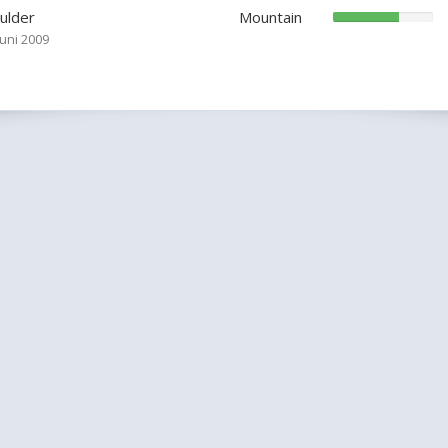
ulder
Mountain
Barndommen er en l
juni 2009
Anonym
Bedre at lytte god
handle godt end at
Bedre et ord før en
Bevar det gamle, 
Civilisationen er 
unødvendige fornø
Dadl dig selv, som
som du vil undskyld
De flestes retssind
part i sagen.
De mennesker, der 
- Lichtenberg
De skulle prøve at
bliver lidt forskræ
De store handlinge
Voltaire