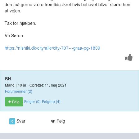
den må gerne være fremtidssikret hvis behovet bliver større hen
at vejen.
Tak for hjælpen.
Vh Søren
https://nishiki.dk/city/alle/city-707---graa-pg-1839
SH
Mand
|
40 år
|
Oprettet: 11. maj 2021
Forumemner (2)
Følger (0)
Følgere (4)
Følg
Svar
Følg
0