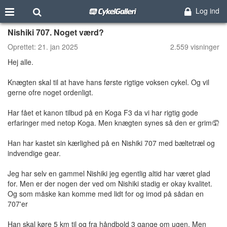
Log ind
Nishiki 707. Noget værd?
Oprettet:
21. jan 2025
2.559 visninger
Hej alle.
Knægten skal til at have hans første rigtige voksen cykel. Og vil
gerne ofre noget ordenligt.
Har fået et kanon tilbud på en Koga F3 da vi har rigtig gode
erfaringer med netop Koga. Men knægten synes så den er grim🤦
Han har kastet sin kærlighed på en Nishiki 707 med bæltetræl og
indvendige gear.
Jeg har selv en gammel Nishiki jeg egentlig altid har været glad
for. Men er der nogen der ved om Nishiki stadig er okay kvalitet.
Og som måske kan komme med lidt for og imod på sådan en
707'er
Han skal køre 5 km til og fra håndbold 3 gange om ugen. Men