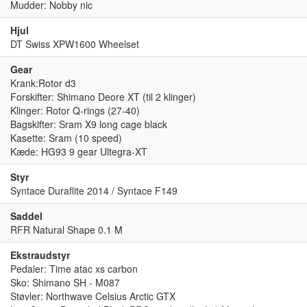
Mudder: Nobby nic
Hjul
DT Swiss XPW1600 Wheelset
Gear
Krank:Rotor d3
Forskifter: Shimano Deore XT (til 2 klinger)
Klinger: Rotor Q-rings (27-40)
Bagskifter: Sram X9 long cage black
Kasette: Sram (10 speed)
Kæde: HG93 9 gear Ultegra-XT
Styr
Syntace Duraflite 2014 / Syntace F149
Saddel
RFR Natural Shape 0.1 M
Ekstraudstyr
Pedaler: Time atac xs carbon
Sko: Shimano SH - M087
Støvler: Northwave Celsius Arctic GTX