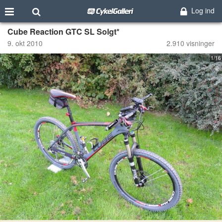
Log ind
Cube Reaction GTC SL Solgt*
9. okt 2010
2.910 visninger
1/16