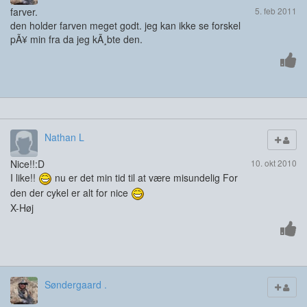
farver.
5. feb 2011
den holder farven meget godt. jeg kan ikke se forskel
pÃ¥ min fra da jeg kÃ¸bte den.
Nathan L
Nice!!:D
10. okt 2010
I like!!
nu er det min tid til at være misundelig For
den der cykel er alt for nice
X-Høj
Søndergaard .