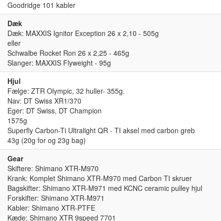
Goodridge 101 kabler
Dæk
Dæk: MAXXIS Ignitor Exception 26 x 2,10 - 505g
eller
Schwalbe Rocket Ron 26 x 2,25 - 465g
Slanger: MAXXIS Flyweight - 95g
Hjul
Fælge: ZTR Olympic, 32 huller- 355g.
Nav: DT Swiss XR1/370
Eger: DT Swiss, DT Champion
1575g
Superfly Carbon-Ti Ultralight QR - TI aksel med carbon greb
43g (20g for og 23g bag)
Gear
Skiftere: Shimano XTR-M970
Krank: Komplet Shimano XTR-M970 med Carbon TI skruer
Bagskifter: Shimano XTR-M971 med KCNC ceramic pulley hjul
Forskifter: Shimano XTR-M971
Kabler: Shimano XTR-PTFE
Kæde: Shimano XTR 9speed 7701