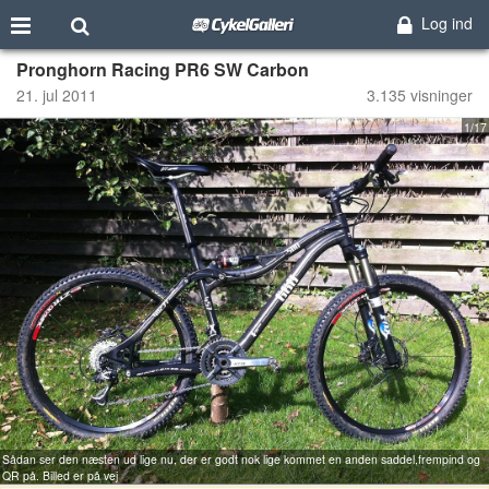
Log ind
Pronghorn Racing PR6 SW Carbon
21. jul 2011
3.135 visninger
1/17
Sådan ser den næsten ud lige nu, der er godt nok lige kommet en anden saddel,frempind og
QR på. Billed er på vej