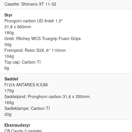
Casette: Shimano XT 11-32
Styr
Prongorn carbon UD-finish 1,5"
31,8 x 660mm
180g
Greb: Ritchey WCS Truegrip Foam Grips
34g
Frempind: Rotor S3X, 6° 110mm
104g
Top cap: Carbon TI
6g
Saddel
Fi'zi:k ANTARES K:IUM
175g
Saddelpind: Pronghorn carbon 31,6 x 350mm.
165g
Sadleklampe: Carbon TI
20g
Ekstraudstyr
CB Candy 2 pedaler