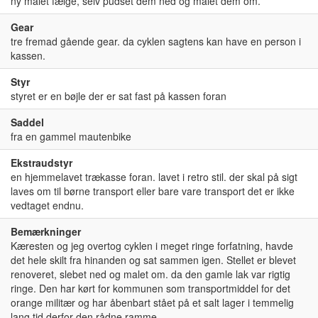
ny malet fælge, selv pudset dem ned og malet dem om.
Gear
tre fremad gående gear. da cyklen sagtens kan have en person i
kassen.
Styr
styret er en bøjle der er sat fast på kassen foran
Saddel
fra en gammel mautenbike
Ekstraudstyr
en hjemmelavet trækasse foran. lavet i retro stil. der skal på sigt
laves om til børne transport eller bare vare transport det er ikke
vedtaget endnu.
Bemærkninger
Kæresten og jeg overtog cyklen i meget ringe forfatning, havde
det hele skilt fra hinanden og sat sammen igen. Stellet er blevet
renoveret, slebet ned og malet om. da den gamle lak var rigtig
ringe. Den har kørt for kommunen som transportmiddel for det
orange militær og har åbenbart stået på et salt lager i temmelig
lang tid derfor den rådne ramme.