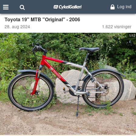
Log ind
Toyota 19" MTB "Original" - 2006
28. aug 2024
1.622 visninger
1/12