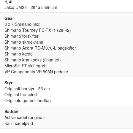
Hjul
Jalco DM27 - 26" aluminium
Gear
3 x 7 Shimano mix:
Shimano Tourney FC-TX71 (28-42)
Shimano forskifter
Shimano skruekrans
Shimano Acera RD-M370-L bagskifter
Shimano kæde
Shimano krankboks (firkantet)
MicroSHIFT skiftegreb
VP Components VP-893N pedaler
Styr
Originalt barstyr - 56 cm
Original frempind
Originale gummihåndtag
Saddel
Active sadel (original)
Kalin sadelpind