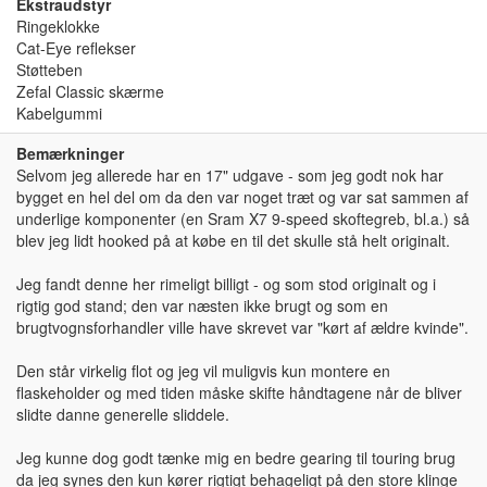
Ekstraudstyr
Ringeklokke
Cat-Eye reflekser
Støtteben
Zefal Classic skærme
Kabelgummi
Bemærkninger
Selvom jeg allerede har en 17" udgave - som jeg godt nok har
bygget en hel del om da den var noget træt og var sat sammen af
underlige komponenter (en Sram X7 9-speed skoftegreb, bl.a.) så
blev jeg lidt hooked på at købe en til det skulle stå helt originalt.
Jeg fandt denne her rimeligt billigt - og som stod originalt og i
rigtig god stand; den var næsten ikke brugt og som en
brugtvognsforhandler ville have skrevet var "kørt af ældre kvinde".
Den står virkelig flot og jeg vil muligvis kun montere en
flaskeholder og med tiden måske skifte håndtagene når de bliver
slidte danne generelle sliddele.
Jeg kunne dog godt tænke mig en bedre gearing til touring brug
da jeg synes den kun kører rigtigt behageligt på den store klinge