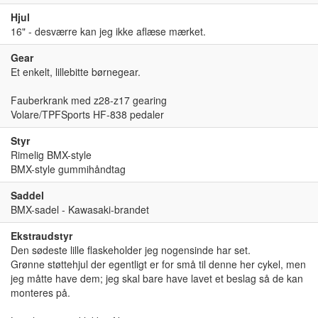
Hjul
16" - desværre kan jeg ikke aflæse mærket.
Gear
Et enkelt, lillebitte børnegear.
Fauberkrank med z28-z17 gearing
Volare/TPFSports HF-838 pedaler
Styr
Rimelig BMX-style
BMX-style gummihåndtag
Saddel
BMX-sadel - Kawasaki-brandet
Ekstraudstyr
Den sødeste lille flaskeholder jeg nogensinde har set.
Grønne støttehjul der egentligt er for små til denne her cykel, men
jeg måtte have dem; jeg skal bare have lavet et beslag så de kan
monteres på.