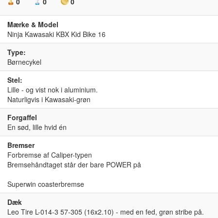
0
0
0
Mærke & Model
Ninja Kawasaki KBX Kid Bike 16
Type:
Børnecykel
Stel:
Lille - og vist nok i aluminium.
Naturligvis i Kawasaki-grøn
Forgaffel
En sød, lille hvid én
Bremser
Forbremse af Caliper-typen
Bremsehåndtaget står der bare POWER på
Superwin coasterbremse
Dæk
Leo Tire L-014-3 57-305 (16x2.10) - med en fed, grøn stribe på.