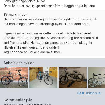
Lovpligtig ringeklokke, Nuvo
Dertil kommer lovpligtige reflekser foran, bagpå og på hjulene.
Bemærkninger
Når man har en rask dreng der elsker at cykle rundt i stuen, så
må han jo også have en ordentligt cykel til udendørs brug.
Ligesom mine Toyotaer er dette også et officielle licenseret
produkt. Egentligt er jeg ikke Kawasaki-fan (jeg har næsten altid
kørt Yamaha eller Honda) men synes den var fed nok og fin
tilføjelse til samlingen af licens-cykler!
Jeg har også en BMW Kidsbike til ham.
Anbefalede cykler
Gå til sidste svar
Kommentér på:
Ninja Kawasaki KBX Kid Bike 16