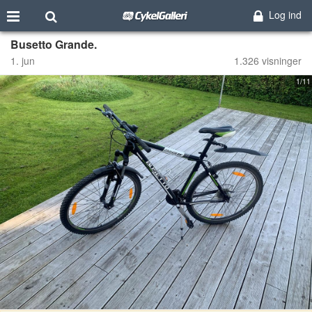
Log ind
Busetto Grande.
1. jun
1.326 visninger
1/11