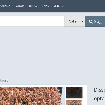
MARKED
FORUM
BLOG
LINKS
MERE
Søg
Galleri
Sport
Diss
opta