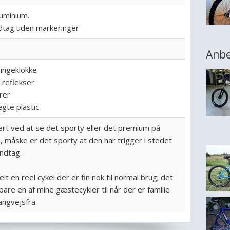
luminium.
tag uden markeringer
Anbe
ringeklokke
 reflekser
rer
gte plastic
ært ved at se det sporty eller det premium på
ja, måske er det sporty at den har trigger i stedet
åndtag.
t en reel cykel der er fin nok til normal brug; det
bare en af mine gæstecykler til når der er familie
angvejsfra.