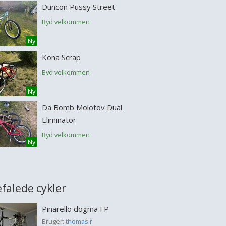
Duncon Pussy Street
Byd velkommen
Ny
Kona Scrap
Byd velkommen
Ny
Da Bomb Molotov Dual
Eliminator
Byd velkommen
Ny
falede cykler
Pinarello dogma FP
Bruger:
thomas r