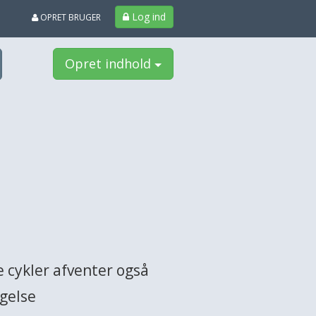
Log ind
OPRET BRUGER
Opret indhold
e cykler afventer også
gelse