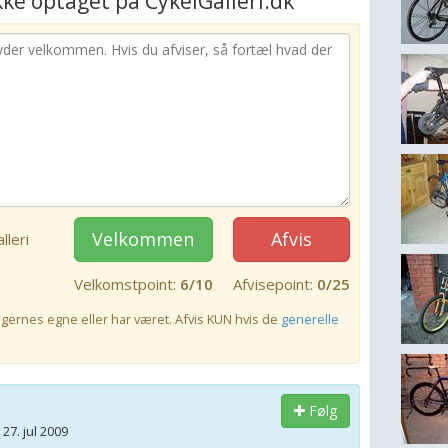
ke optaget på CykelGalleri.dk
Velkommen
Afvis
lleri
Velkomstpoint:
6/10
Afvisepoint:
0/25
rugernes egne eller har været. Afvis KUN hvis de
generelle
Følg
 27. jul 2009