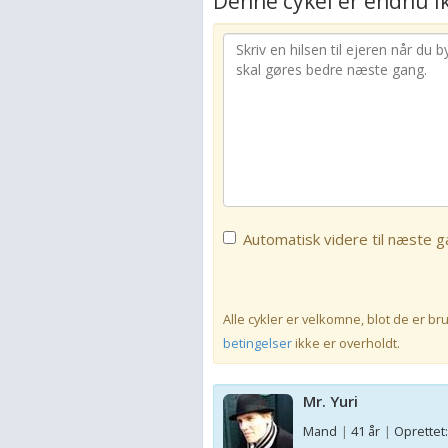
Denne cykel er endnu ik
Automatisk videre til næste ga
Alle cykler er velkomne, blot de er b
betingelser
ikke er overholdt.
Mr. Yuri
Mand
|
41 år
|
Oprettet: