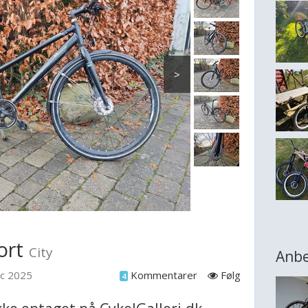
>
ort
City
Anbe
ec 2025
Kommentarer
Følg
4