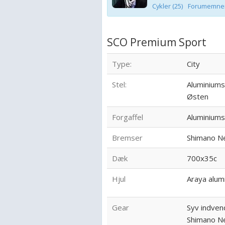
Cykler (25)
Forumemner
SCO Premium Sport
Type:
City
Stel:
Aluminiums
Østen
Forgaffel
Aluminiums
Bremser
Shimano Ne
Dæk
700x35c
Hjul
Araya alum
Gear
Syv indven
Shimano Ne