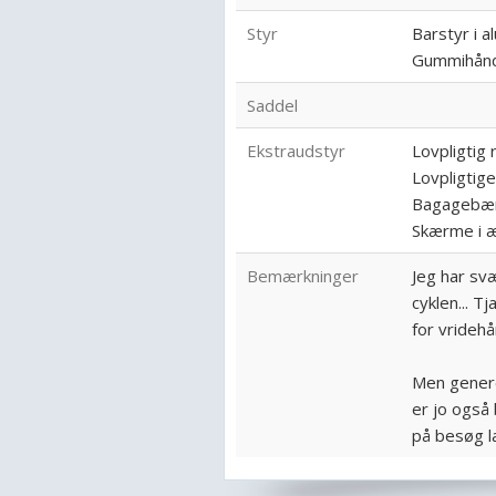
Styr
Barstyr i a
Gummihånd
Saddel
Ekstraudstyr
Lovpligtig 
Lovpligtige
Bagagebæ
Skærme i æ
Bemærkninger
Jeg har sv
cyklen... T
for vrideh
Men generel
er jo også 
på besøg l