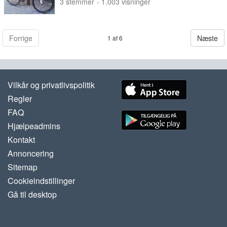
3
stemmer
- 1.003 visninger
Forrige
Næste
1 af 6
Vilkår og privatlivspolitik
Regler
FAQ
Hjælpeadmins
Kontakt
Annoncering
Sitemap
Cookieindstillinger
Gå til desktop