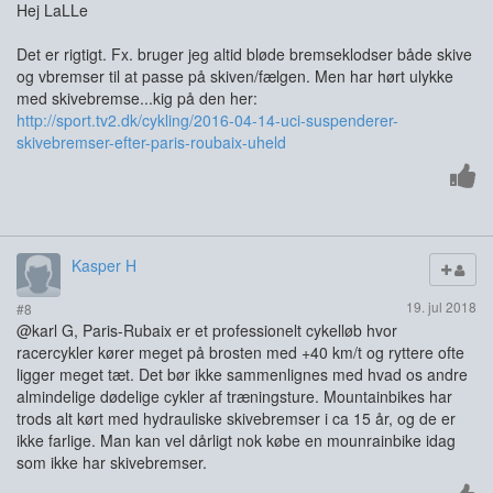
Hej LaLLe
Det er rigtigt. Fx. bruger jeg altid bløde bremseklodser både skive
og vbremser til at passe på skiven/fælgen. Men har hørt ulykke
med skivebremse...kig på den her:
http://sport.tv2.dk/cykling/2016-04-14-uci-suspenderer-
skivebremser-efter-paris-roubaix-uheld
Kasper H
19. jul 2018
#8
@karl G, Paris-Rubaix er et professionelt cykelløb hvor
racercykler kører meget på brosten med +40 km/t og ryttere ofte
ligger meget tæt. Det bør ikke sammenlignes med hvad os andre
almindelige dødelige cykler af træningsture. Mountainbikes har
trods alt kørt med hydrauliske skivebremser i ca 15 år, og de er
ikke farlige. Man kan vel dårligt nok købe en mounrainbike idag
som ikke har skivebremser.