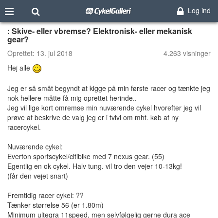
Log ind
: Skive- eller vbremse? Elektronisk- eller mekanisk
gear?
Oprettet:
13. jul 2018
4.263 visninger
Hej alle
Jeg er så småt begyndt at kigge på min første racer og tænkte jeg
nok hellere måtte få mig oprettet herinde..
Jeg vil lige kort omremse min nuværende cykel hvorefter jeg vil
prøve at beskrive de valg jeg er i tvivl om mht. køb af ny
racercykel.
Nuværende cykel:
Everton sportscykel/citibike med 7 nexus gear. (55)
Egentlig en ok cykel. Halv tung. vil tro den vejer 10-13kg!
(får den vejet snart)
Fremtidig racer cykel: ??
Tænker størrelse 56 (er 1.80m)
Minimum ultegra 11speed, men selvfølgelig gerne dura ace