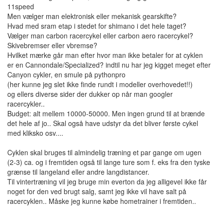
11speed
Men vælger man elektronisk eller mekanisk gearskifte?
Hvad med sram etap i stedet for shimano i det hele taget?
Vælger man carbon racercykel eller carbon aero racercykel?
Skivebremser eller vbremse?
Hvilket mærke går man efter hvor man ikke betaler for at cyklen
er en Cannondale/Specialized? indtil nu har jeg kigget meget efter
Canyon cykler, en smule på pythonpro
(her kunne jeg slet ikke finde rundt i modeller overhovedet!!)
og ellers diverse sider der dukker op når man googler
racercykler..
Budget: alt mellem 10000-50000. Men ingen grund til at brænde
det hele af jo.. Skal også have udstyr da det bliver første cykel
med kliksko osv....
Cyklen skal bruges til almindelig træning et par gange om ugen
(2-3) ca. og i fremtiden også til lange ture som f. eks fra den tyske
grænse til langeland eller andre langdistancer.
Til vintertræning vil jeg bruge min everton da jeg alligevel ikke får
noget for den ved brugt salg, samt jeg ikke vil have salt på
racercyklen.. Måske jeg kunne købe hometrainer i fremtiden..