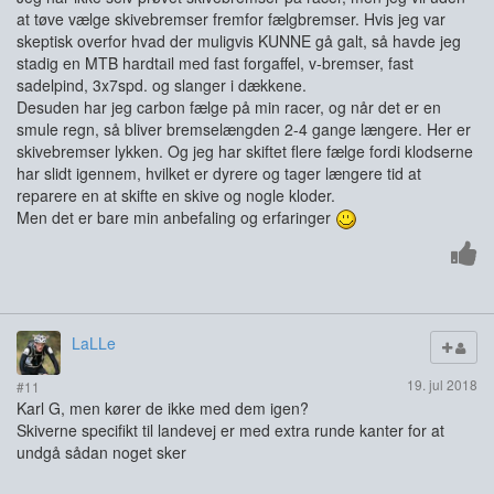
at tøve vælge skivebremser fremfor fælgbremser. Hvis jeg var
skeptisk overfor hvad der muligvis KUNNE gå galt, så havde jeg
stadig en MTB hardtail med fast forgaffel, v-bremser, fast
sadelpind, 3x7spd. og slanger i dækkene.
Desuden har jeg carbon fælge på min racer, og når det er en
smule regn, så bliver bremselængden 2-4 gange længere. Her er
skivebremser lykken. Og jeg har skiftet flere fælge fordi klodserne
har slidt igennem, hvilket er dyrere og tager længere tid at
reparere en at skifte en skive og nogle kloder.
Men det er bare min anbefaling og erfaringer
LaLLe
19. jul 2018
#11
Karl G, men kører de ikke med dem igen?
Skiverne specifikt til landevej er med extra runde kanter for at
undgå sådan noget sker