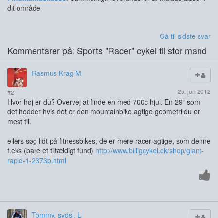
dit område
Gå til sidste svar
Kommentarer på: Sports "Racer" cykel til stor mand
Rasmus Krag M
25. jun 2012
#2
Hvor høj er du? Overvej at finde en med 700c hjul. En 29" som
det hedder hvis det er den mountainbike agtige geometri du er
mest til.
ellers søg lidt på fitnessbikes, de er mere racer-agtige, som denne
f.eks (bare et tilfældigt fund)
http://www.billigcykel.dk/shop/giant-
rapid-1-2373p.html
Tommy, sydsj. L