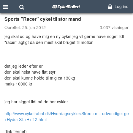
Log ind
Sports "Racer" cykel til stor mand
Oprettet:
25. jun 2012
3.037 visninger
jeg skal ud og have mig en ny cykel jeg vil gerne have noget lidt
"racer" agtigt da den mest skal bruget til motion
det jeg leder efter er
den skal helst have flat styr
den skal kunne holde til mig ca 130kg
maks 10000 kr
jeg har kigget lidt på de her cykler.
http://www.cykelrabat.dk/Hverdagscykler/Street+m.+udvendige+gea
+Hyde+SL+H+'12.html
(link fjernet)