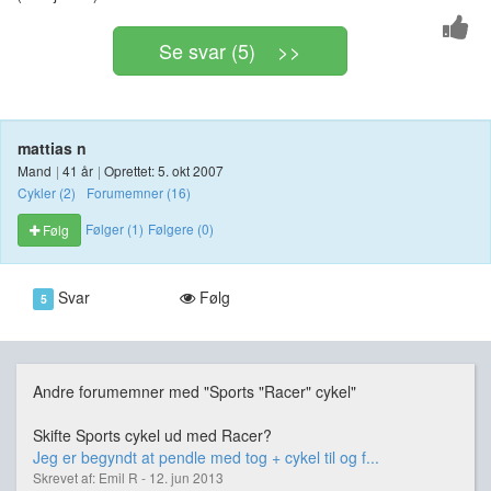
Se svar (5) >>
mattias n
Mand
|
41 år
|
Oprettet: 5. okt 2007
Cykler (2)
Forumemner (16)
Følger (1)
Følgere (0)
Følg
Svar
Følg
5
Andre forumemner med "Sports "Racer" cykel"
Skifte Sports cykel ud med Racer?
Jeg er begyndt at pendle med tog + cykel til og f...
Skrevet af: Emil R - 12. jun 2013