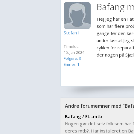
Bafang m
Hej jeg har en Fa
som har flere prob
Stefan I
gange før den køre
under kørsel.Jeg s
Tilmeldt:
cyklen for reparat
15. jan 2024
der nogen på Sjæl
Følgere: 3
Emner: 1
Andre forumemner med "Baf
Bafang / EL -mtb
Nogen gør det selv folk som har 
deres mtb?. Har installeret en B