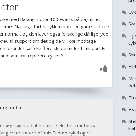
pro
otor
Cyk
tbike med Bafang motor 1000watts på baghjulet
Skæ
lemer.Når jeg starter cyklen motoren går i stå flere
r normalt og den laver også forskellige dårlige lyde
Hjæ
krev til support om det og de vil ikke modtage
cyk
ion fordi der kan ske flere skade under transport.Er
Shi
land som kan reparere cyklen?
HJÆ
Mus
def
Tha
ang motor"
Hve
Ste
forsøgt sig med at montere elektrisk motor på
kvi
afang centermotor på min Enduro cykel og er