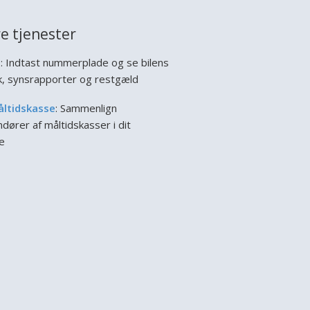
e tjenester
l
: Indtast nummerplade og se bilens
ik, synsrapporter og restgæld
åltidskasse
: Sammenlign
dører af måltidskasser i dit
e