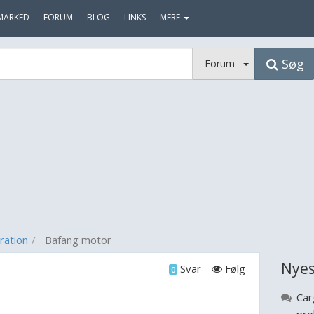
MARKED
FORUM
BLOG
LINKS
MERE
Søg
Forum
ration
Bafang motor
Nyes
Svar
Følg
0
Car