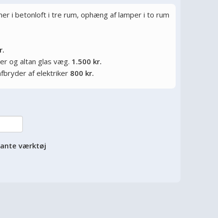
r i betonloft i tre rum, ophæng af lamper i to rum
r.
er og altan glas væg.
1.500 kr.
afbryder af elektriker
800 kr.
vante værktøj