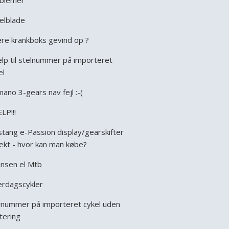
blemer
elblade
re krankboks gevind op ?
lp til stelnummer på importeret
el
mano 3-gears nav fejl :-(
LP!!!
tang e-Passion display/gearskifter
ekt - hvor kan man købe?
nsen el Mtb
rdagscykler
lnummer på importeret cykel uden
ttering