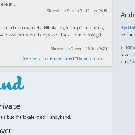
le in...
Skrevet af: Stefan R - 13. dec 2015
Andr
Tjekbi
ker med den manuelle Nihola. Jeg lurer på en bafang
histor
ad skal der være i en pakke, for at den er lovlig i
Findm
Skrevet af: Doven - 28. feb 2021
leveran
Se alle forumemner med "Bafang motor"
områd
rivate
tis bud fra lokale med Handyhand.
aver