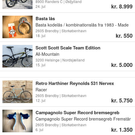
8900 Randers C | Østjylland
kr. 8.999
24. jul
Basta lås
Basta kodelås / kombinationslås fra 1983 - Made
in Denmark Der medfølger originalt Basta kort hvor
2605 Brøndby | Storkøbenhavn
kr. 550
18. jul
koden er angivet. Købt hos Gunnar Asmussen
cykelbutik i 1983 Nem og enkel montering på stel
Scott Scott Scale Team Edition
Kan bruges til mange forskellige herre / dame
All-Mountain
cykler , klassisk racer cykel og retro / vintage cykel
3200 Helsinge | Nordsjælland
Kan afhentes eller sendes med GLS
kr. 5.000
15. jul
Retro Harthiner Reynolds 531 Nervex
Racer
2605 Brøndby | Storkøbenhavn
kr. 5.750
12. jul
Campagnolo Super Record bremsegreb
Campagnolo Super Record bremsegreb Fremstår
i flot stand, få brugsspor Ingen slør i grebene
2605 Brøndby | Storkøbenhavn
kr. 1.350
6. jul
Gummi hoods perfekt stand